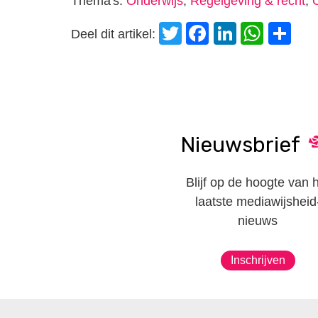
Thema's:
Onderwijs
,
Regelgeving & recht
,
Twitter
Facebook
LinkedI
Wha
D
Deel dit artikel:
Nieuwsbrief
Blijf op de hoogte van 
laatste mediawijsheid
nieuws
Inschrijven