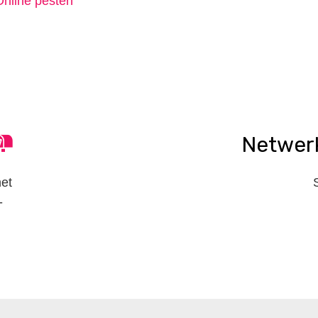
Online pesten
n
tsApp
elen
Netwer
het
-