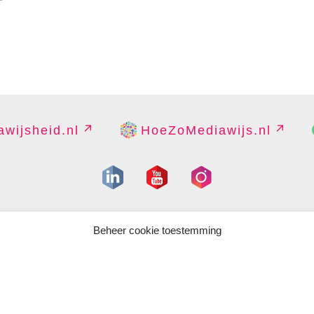
wijsheid.nl
HoeZoMediawijs.nl
IGHT
DISCLAIMER
PRIVACY
PERS
CONTACT
COOKIES B
Beheer cookie toestemming