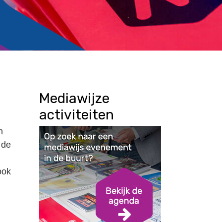
Mediawijze
activiteiten
n
 de
ook