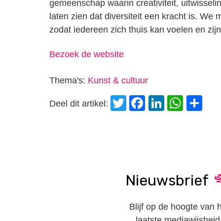
gemeenschap waarin creativiteit, uitwisseli
laten zien dat diversiteit een kracht is. W
zodat iedereen zich thuis kan voelen en zij
Bezoek de website
Thema's:
Kunst & cultuur
Twitter
Facebook
LinkedI
Wha
D
Deel dit artikel:
Nieuwsbrief
Blijf op de hoogte van 
laatste mediawijsheid