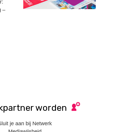
r:
g –
kpartner worden
Sluit je aan bij Netwerk
Mediawijsheid