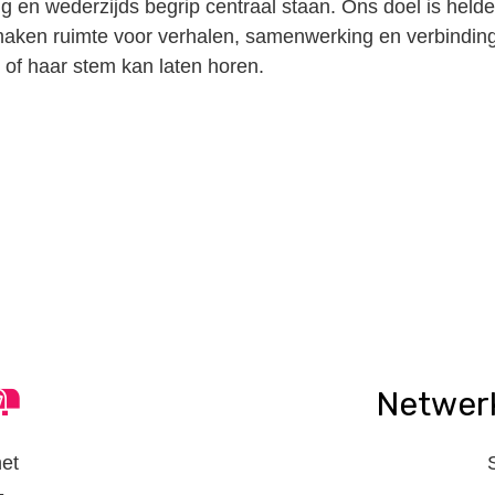
ng en wederzijds begrip centraal staan. Ons doel is helde
e maken ruimte voor verhalen, samenwerking en verbindin
n of haar stem kan laten horen.
n
tsApp
elen
Netwer
het
-