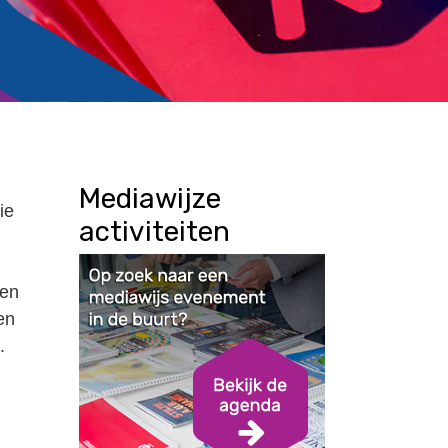
Mediawijze
ie
activiteiten
 en
en
.