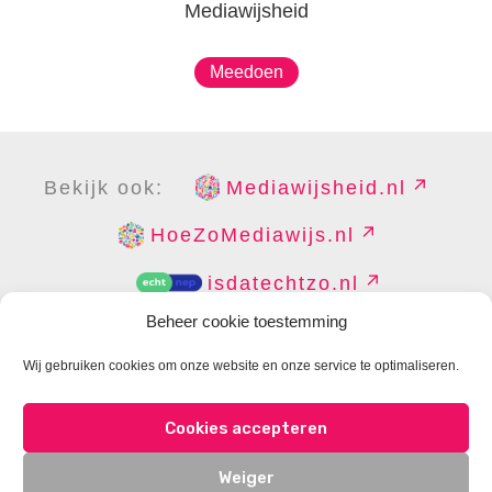
Mediawijsheid
Meedoen
Bekijk ook:
Mediawijsheid.nl
HoeZoMediawijs.nl
isdatechtzo.nl
Beheer cookie toestemming
Wij gebruiken cookies om onze website en onze service te optimaliseren.
COPYRIGHT
DISCLAIMER
PRIVACY
PERS
Cookies accepteren
CONTACT
COOKIES BEHEREN
Weiger