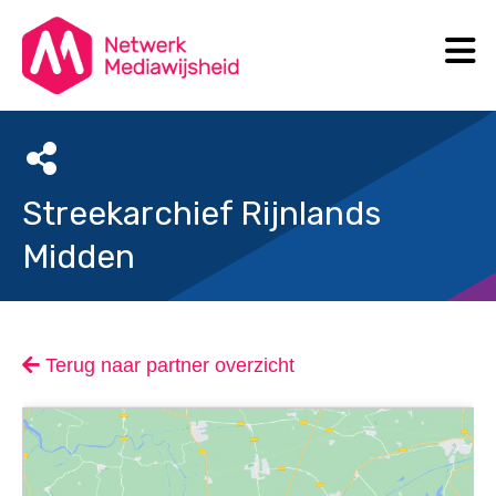
N
Search
Streekarchief Rijnlands
Midden
Terug naar partner overzicht