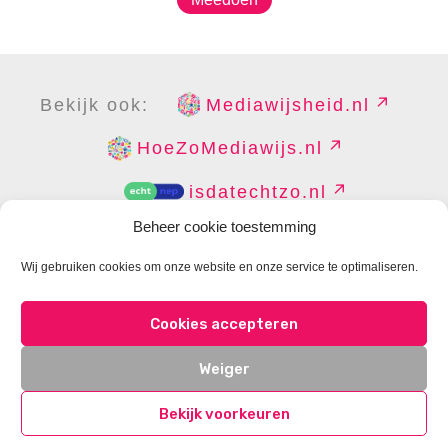
Bekijk ook:
Mediawijsheid.nl
HoeZoMediawijs.nl
isdatechtzo.nl
Beheer cookie toestemming
Wij gebruiken cookies om onze website en onze service te optimaliseren.
COPYRIGHT
DISCLAIMER
PRIVACY
PERS
Cookies accepteren
CONTACT
COOKIES BEHEREN
Weiger
Bekijk voorkeuren