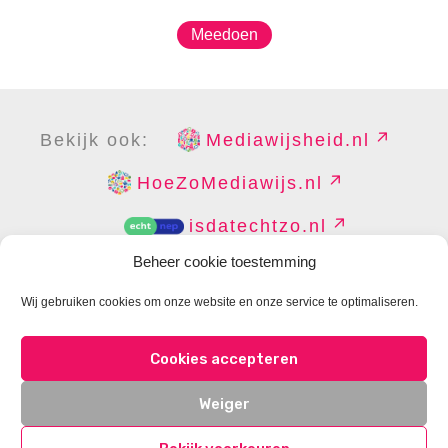
Meedoen
Bekijk ook:
Mediawijsheid.nl
HoeZoMediawijs.nl
isdatechtzo.nl
Beheer cookie toestemming
Wij gebruiken cookies om onze website en onze service te optimaliseren.
COPYRIGHT
DISCLAIMER
PRIVACY
PERS
Cookies accepteren
CONTACT
COOKIES BEHEREN
Weiger