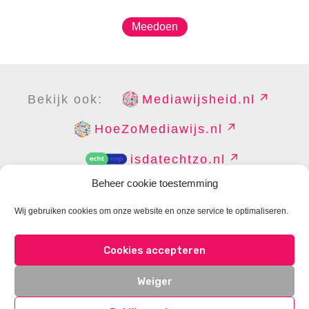
Meedoen
Bekijk ook:
Mediawijsheid.nl
HoeZoMediawijs.nl
isdatechtzo.nl
Beheer cookie toestemming
Wij gebruiken cookies om onze website en onze service te optimaliseren.
COPYRIGHT
DISCLAIMER
PRIVACY
PERS
Cookies accepteren
CONTACT
COOKIES BEHEREN
Weiger