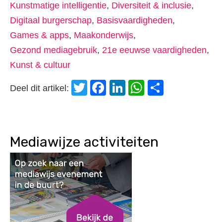
Kunstmatige intelligentie
,
Diversiteit & inclusie
,
Digitaal burgerschap
,
Basisvaardigheden
,
Games & apps
,
Maakonderwijs
,
Gezond mediagebruik
,
21e eeuwse vaardigheden
,
Kunst & cultuur
Twitter
Facebook
LinkedIn
WhatsApp
Delen
Deel dit artikel:
Mediawijze activiteiten