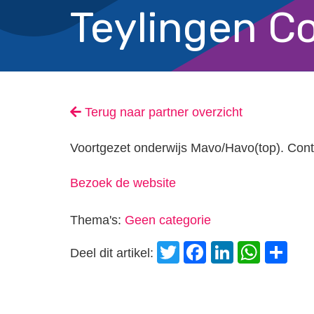
Teylingen Co
Terug naar partner overzicht
Voortgezet onderwijs Mavo/Havo(top). Cont
Bezoek de website
Thema's:
Geen categorie
Twitter
Facebook
LinkedI
Wha
D
Deel dit artikel: