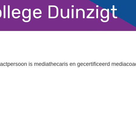
llege Duinzigt
actpersoon is mediathecaris en gecertificeerd mediacoa
n
tsApp
elen