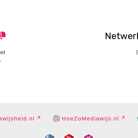
Netwer
het
-
wijsheid.nl
HoeZoMediawijs.nl