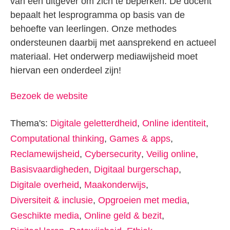
van een uitgever om zich te beperken. De docent
bepaalt het lesprogramma op basis van de
behoefte van leerlingen. Onze methodes
ondersteunen daarbij met aansprekend en actueel
materiaal. Het onderwerp mediawijsheid moet
hiervan een onderdeel zijn!
Bezoek de website
Thema's:
Digitale geletterdheid
,
Online identiteit
,
Computational thinking
,
Games & apps
,
Reclamewijsheid
,
Cybersecurity
,
Veilig online
,
Basisvaardigheden
,
Digitaal burgerschap
,
Digitale overheid
,
Maakonderwijs
,
Diversiteit & inclusie
,
Opgroeien met media
,
Geschikte media
,
Online geld & bezit
,