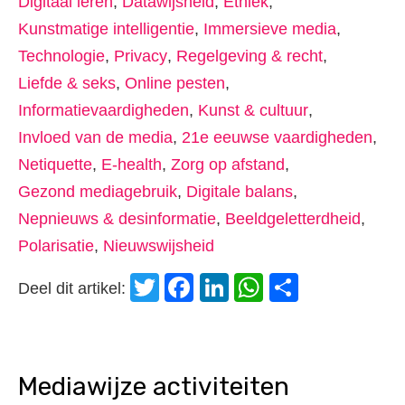
Digitaal leren
,
Datawijsheid
,
Ethiek
,
Kunstmatige intelligentie
,
Immersieve media
,
Technologie
,
Privacy
,
Regelgeving & recht
,
Liefde & seks
,
Online pesten
,
Informatievaardigheden
,
Kunst & cultuur
,
Invloed van de media
,
21e eeuwse vaardigheden
,
Netiquette
,
E-health
,
Zorg op afstand
,
Gezond mediagebruik
,
Digitale balans
,
Nepnieuws & desinformatie
,
Beeldgeletterdheid
,
Polarisatie
,
Nieuwswijsheid
Twitter
Facebook
LinkedIn
WhatsApp
Delen
Deel dit artikel:
Mediawijze activiteiten