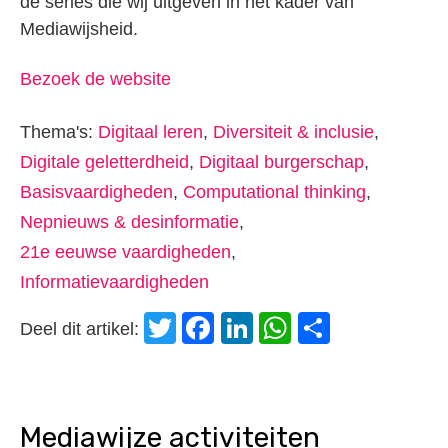
de series die wij uitgeven in het kader van
Mediawijsheid.
Bezoek de website
Thema's:
Digitaal leren
,
Diversiteit & inclusie
,
Digitale geletterdheid
,
Digitaal burgerschap
,
Basisvaardigheden
,
Computational thinking
,
Nepnieuws & desinformatie
,
21e eeuwse vaardigheden
,
Informatievaardigheden
Twitter
Facebook
LinkedIn
WhatsApp
Delen
Deel dit artikel:
Mediawijze activiteiten