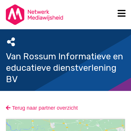
N
Search
Van Rossum Informatieve en
educatieve dienstverlening
BV
Terug naar partner overzicht