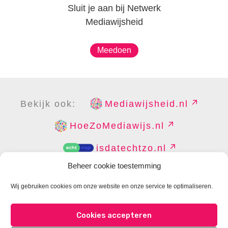
Sluit je aan bij Netwerk
Mediawijsheid
Meedoen
Bekijk ook:
Mediawijsheid.nl
HoeZoMediawijs.nl
isdatechtzo.nl
Beheer cookie toestemming
Wij gebruiken cookies om onze website en onze service te optimaliseren.
COPYRIGHT
DISCLAIMER
PRIVACY
PERS
Cookies accepteren
CONTACT
COOKIES BEHEREN