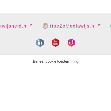
wijsheid.nl
HoeZoMediawijs.nl
IGHT
DISCLAIMER
PRIVACY
PERS
CONTACT
COOKIES B
Beheer cookie toestemming