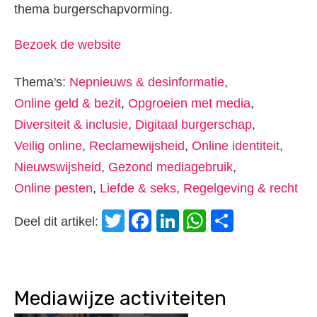
thema burgerschapvorming.
Bezoek de website
Thema's:
Nepnieuws & desinformatie
,
Online geld & bezit
,
Opgroeien met media
,
Diversiteit & inclusie
,
Digitaal burgerschap
,
Veilig online
,
Reclamewijsheid
,
Online identiteit
,
Nieuwswijsheid
,
Gezond mediagebruik
,
Online pesten
,
Liefde & seks
,
Regelgeving & recht
Twitter
Facebook
LinkedIn
WhatsApp
Delen
Deel dit artikel:
Mediawijze activiteiten