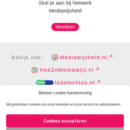
Sluit je aan bij Netwerk
Mediawijsheid
Meedoen
Bekijk ook:
Mediawijsheid.nl
HoeZoMediawijs.nl
isdatechtzo.nl
Beheer cookie toestemming
Wij gebruiken cookies om onze website en onze service te optimaliseren.
COPYRIGHT
DISCLAIMER
PRIVACY
PERS
Cookies accepteren
CONTACT
COOKIES BEHEREN