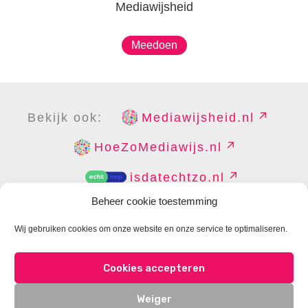
Mediawijsheid
Meedoen
Bekijk ook:
Mediawijsheid.nl
HoeZoMediawijs.nl
isdatechtzo.nl
Beheer cookie toestemming
Wij gebruiken cookies om onze website en onze service te optimaliseren.
COPYRIGHT
DISCLAIMER
PRIVACY
PERS
Cookies accepteren
CONTACT
COOKIES BEHEREN
Weiger