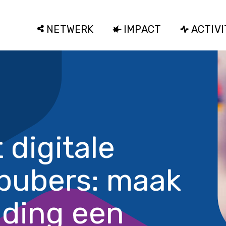
NETWERK
IMPACT
ACTIVI
digitale
j pubers: maak
iding een