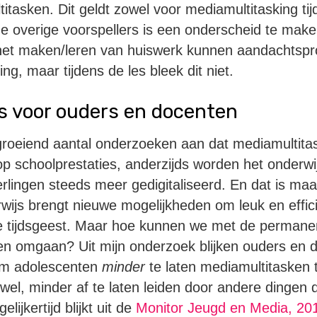
itasken. Dit geldt zowel voor mediamultitasking tij
 de overige voorspellers is een onderscheid te make
s het maken/leren van huiswerk kunnen aandachtsp
g, maar tijdens de les bleek dit niet.
ps voor ouders en docenten
groeiend aantal onderzoeken aan dat mediamultita
p schoolprestaties, anderzijds worden het onderwi
rlingen steeds meer gedigitaliseerd. En dat is ma
erwijs brengt nieuwe mogelijkheden om leuk en effici
 tijdsgeest. Maar hoe kunnen we met de permane
ngen omgaan? Uit mijn onderzoek blijken ouders en 
 om adolescenten
minder
te laten mediamultitasken t
fwel, minder af te laten leiden door andere dingen 
elijkertijd blijkt uit de
Monitor Jeugd en Media, 20