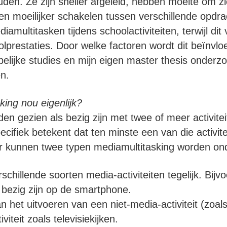
uden. Ze zijn sneller afgeleid, hebben moeite om z
n moeilijker schakelen tussen verschillende opdr
amultitasken tijdens schoolactiviteiten, terwijl dit
olprestaties. Door welke factoren wordt dit beïnvl
lijke studies en mijn eigen master thesis onderzo
n.
king nou eigenlijk?
en gezien als bezig zijn met twee of meer activitei
ecifiek betekent dat ten minste een van die activit
. Er kunnen twee typen mediamultitasking worden o
chillende soorten media-activiteiten tegelijk. Bijv
n bezig zijn op de smartphone.
n het uitvoeren van een niet-media-activiteit (zoa
iteit zoals televisiekijken.