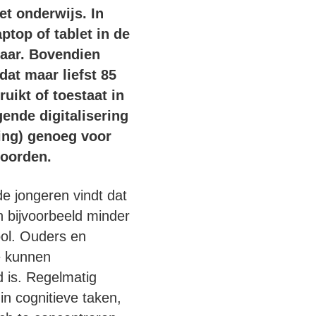
t onderwijs. In
ptop of tablet in de
jaar. Bovendien
dat maar liefst 85
ikt of toestaat in
ende digitalisering
ding) genoeg voor
woorden.
de jongeren vindt dat
h bijvoorbeeld minder
ool. Ouders en
e kunnen
d is. Regelmatig
in cognitieve taken,