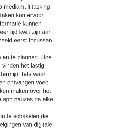
p mediamultitasking
e taken kan ervoor
nformatie kunnen
 tijd kwijt zijn aan
beeld eerst focussen
n en te plannen. Hoe
 vinden het lastig
termijn. Iets waar
n en ontvangen voelt
raken maken over het
te app pauzes na elke
in te schakelen die
igingen van digitale