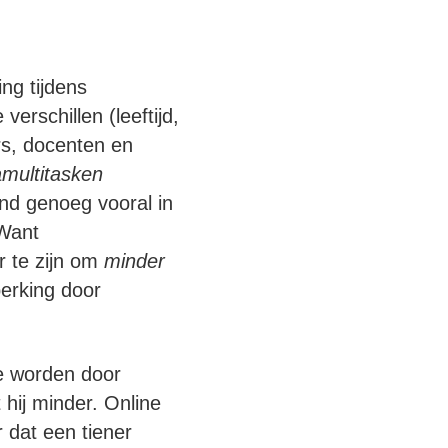
ng tijdens
verschillen (leeftijd,
rs, docenten en
ultitasken
nd genoeg vooral in
 Want
r te zijn om
minder
erking door
te worden door
 hij minder. Online
r dat een tiener