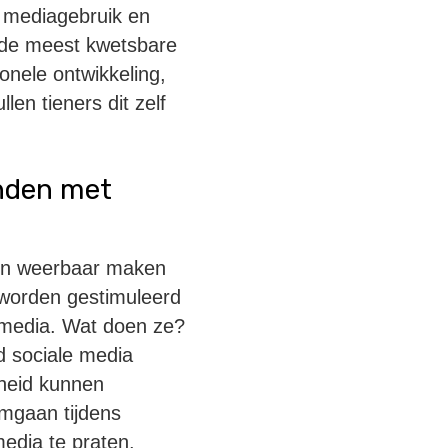
 mediagebruik en
 de meest kwetsbare
onele ontwikkeling,
en tieners dit zelf
enden met
 en weerbaar maken
 worden gestimuleerd
e media. Wat doen ze?
d sociale media
sheid kunnen
mgaan tijdens
edia te praten.