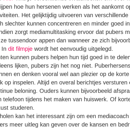
ijpen hoe hun hersenen werken als het aankomt o
viteiten. Het gelijktijdig uitvoeren van verschillend
ch slechter kunnen concentreren en minder goed i
ien zorgt mediamultitasking ervoor dat pubers meer
 ze tussendoor appen dan wanneer ze zich bijvoor
 In
dit filmpje
wordt het eenvoudig uitgelegd.
en kunnen pubers helpen hun tijd goed in te dele
ens lijken, pubers zijn het nog niet. Puberhersens
nnen en denken vooral wel aan plezier op de korte 
nk op inspelen. Altijd en overal berichtjes versture
ntinue beloning. Ouders kunnen bijvoorbeeld afsp
n telefoon tijdens het maken van huiswerk. Of kor
ust studeren.
cholen kan het interessant zijn om een mediacoach 
ers meer uitleg kan geven over de kansen en bedre