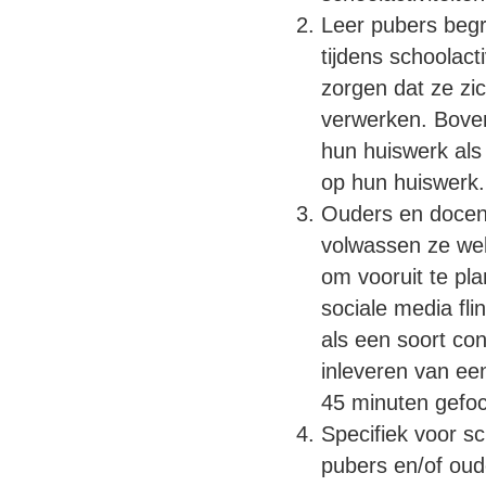
Leer pubers begr
tijdens schoolacti
zorgen dat ze zi
verwerken. Bovend
hun huiswerk als
op hun huiswerk.
Ouders en docent
volwassen ze wele
om vooruit te pla
sociale media fli
als een soort co
inleveren van ee
45 minuten gefoc
Specifiek voor s
pubers en/of oud