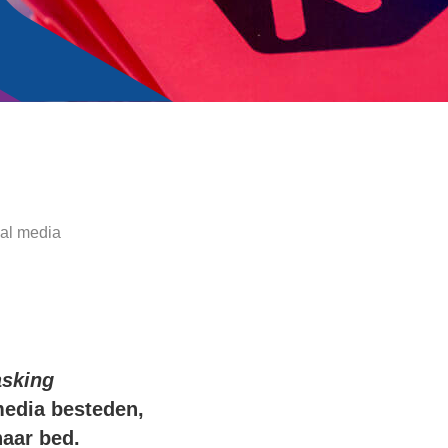
ial media
asking
media besteden,
naar bed.