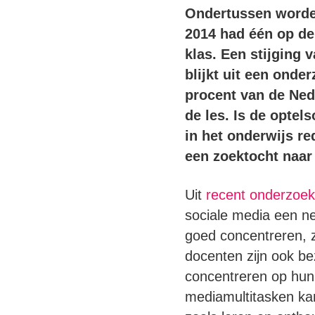
Ondertussen worden
2014 had één op de 
klas. Een stijging 
blijkt uit een onde
procent van de Ned
de les. Is de optel
in het onderwijs r
een zoektocht naar
Uit
recent onderzoe
sociale media een ne
goed concentreren, z
docenten zijn ook b
concentreren op hun s
mediamultitasken kan