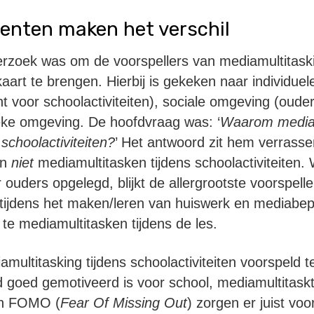
enten maken het verschil
erzoek was om de voorspellers van mediamultitaski
kaart te brengen. Hierbij is gekeken naar individuele 
t voor schoolactiviteiten), sociale omgeving (oude
eke omgeving. De hoofdvraag was: ‘
Waarom mediam
schoolactiviteiten?
’ Het antwoord zit hem verrasse
en
niet
mediamultitasken tijdens schoolactiviteiten.
ouders opgelegd, blijkt de allergrootste voorspelle
 tijdens het maken/leren van huiswerk en mediabep
te mediamultitasken tijdens de les.
amultitasking tijdens schoolactiviteiten voorspeld 
d goed gemotiveerd is voor school, mediamultitaskt
en FOMO (
Fear Of Missing Out
) zorgen er juist voo