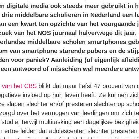
 digitale media ook steeds meer gebruikt in he
drie middelbare scholieren in Nederland een la
van een kwart ten opzichte van het voorgaande 
rzoek van het NOS journaal halverwege dit jaar, 
erlandse middelbare scholen smartphones gebru
som van smartphone starende pubers en de stijg
eden voor paniek? Aanleiding
(of eigenlijk aflei
 een antwoord of misschien wel meerdere ant
k van het CBS
blijkt dat maar liefst 47 procent van 
gatieve invloed op hun leven heeft. Ze kunnen zic
e slapen slechter en/of presteren slechter op sch
ezorgd over het vermogen van leerlingen om zich t
tudie, terwijl multitasking een dagelijkse bezighei
 ertoe leiden dat adolescenten slechter presteren 