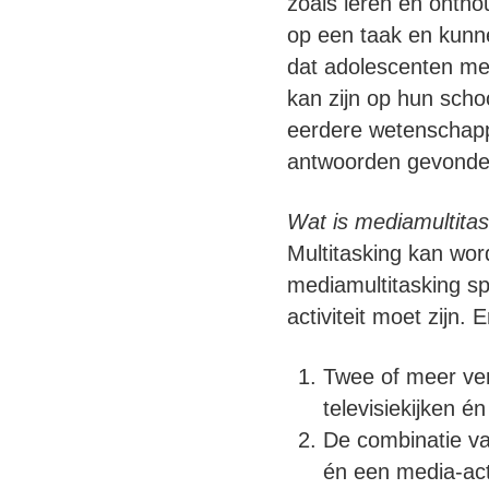
zoals leren en ontho
op een taak en kunne
dat adolescenten medi
kan zijn op hun scho
eerdere wetenschappe
antwoorden gevonde
Wat is mediamultitas
Multitasking kan word
mediamultitasking sp
activiteit moet zijn
Twee of meer vers
televisiekijken é
De combinatie va
én een media-activ