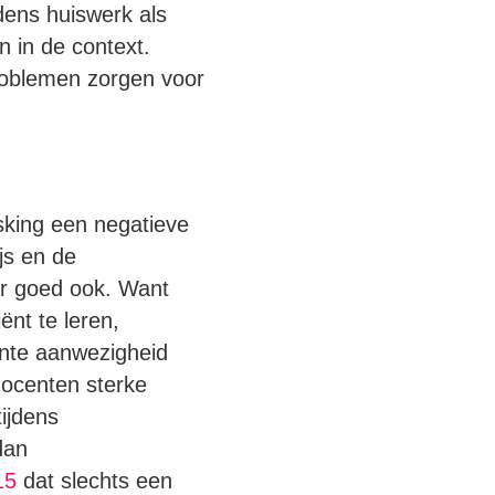
dens huiswerk als
n in de context.
roblemen zorgen voor
sking een negatieve
js en de
ar goed ook. Want
ënt te leren,
nte aanwezigheid
docenten sterke
ijdens
dan
15
dat slechts een