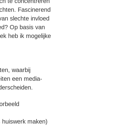
ich te concentreren
achten. Fascinerend
 van slechte invloed
oed? Op basis van
ek heb ik mogelijke
ten, waarbij
eiten een media-
nderscheiden.
oorbeeld
ls huiswerk maken)