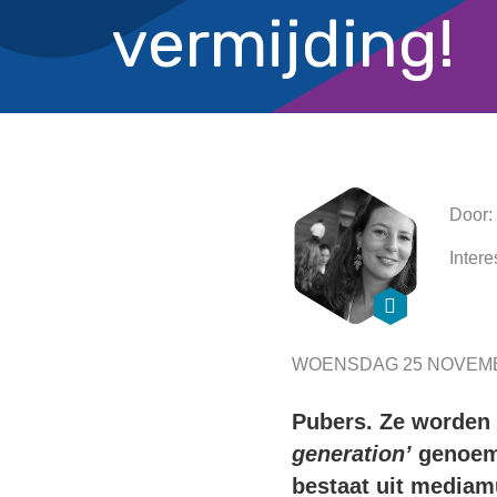
vermijding!
Door:
Intere
WOENSDAG 25 NOVEMB
Pubers. Ze worden
generation’
genoemd
bestaat uit mediam