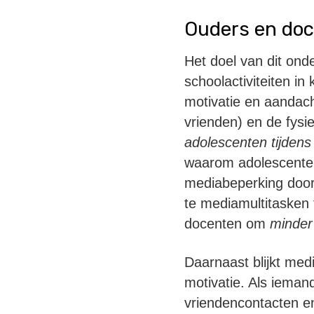
Ouders en doc
Het doel van dit ond
schoolactiviteiten in 
motivatie en aandach
vrienden) en de fysi
adolescenten tijdens 
waarom adolescent
mediabeperking door 
te mediamultitasken
docenten om
minder
Daarnaast blijkt medi
motivatie. Als ieman
vriendencontacten 