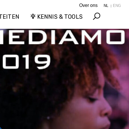
Over ons
NL
ENG
TEITEN
KENNIS & TOOLS
Search