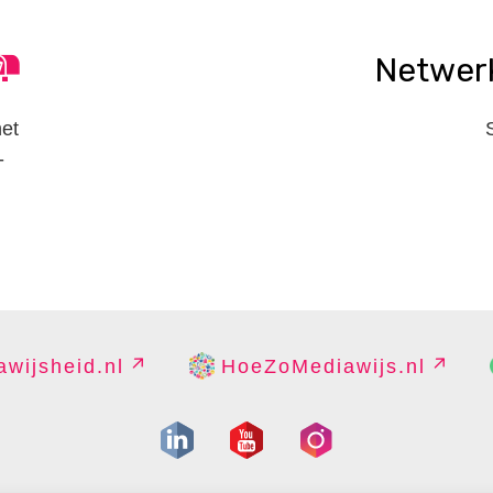
Netwer
het
-
wijsheid.nl
HoeZoMediawijs.nl