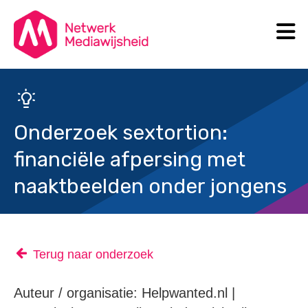
N
Search
Onderzoek sextortion:
financiële afpersing met
naaktbeelden onder jongens
Terug naar onderzoek
Auteur / organisatie: Helpwanted.nl |