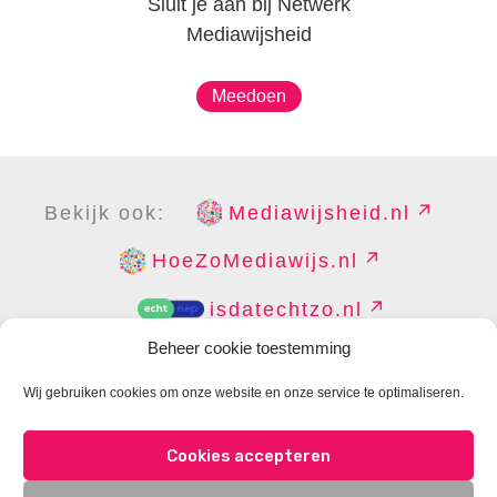
Sluit je aan bij Netwerk
Mediawijsheid
Meedoen
Bekijk ook:
Mediawijsheid.nl
HoeZoMediawijs.nl
isdatechtzo.nl
Beheer cookie toestemming
Wij gebruiken cookies om onze website en onze service te optimaliseren.
COPYRIGHT
DISCLAIMER
PRIVACY
PERS
Cookies accepteren
CONTACT
COOKIES BEHEREN