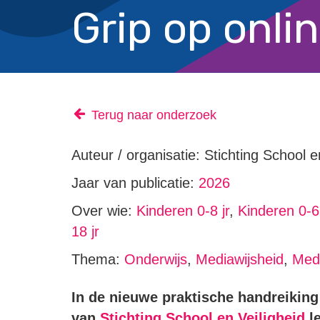
Grip op onli
Terug naar onderzoek
Auteur / organisatie: Stichting School e
Jaar van publicatie:
2026
Over wie:
Kinderen 0-8 jr
,
Kinderen 0-6 
18 jr
Thema:
Onderwijs
,
Mediawijsheid
,
Medi
In de nieuwe praktische handreikin
van
Stichting School en Veiligheid
le