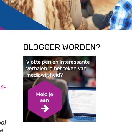
BLOGGER WORDEN?
14-
ool
ef