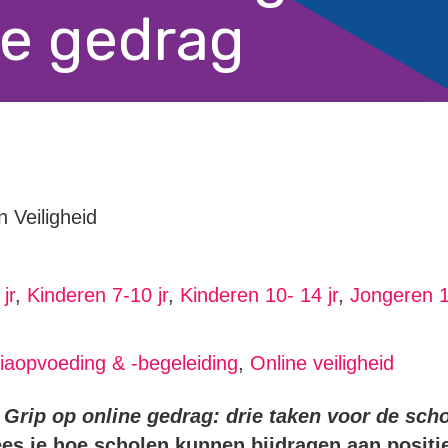
ne gedrag
n Veiligheid
jr
,
Kinderen 7-10 jr
,
Kinderen 10- 14 jr
,
Jongeren 
aopvoeding & -begeleiding
,
Online veiligheid
g
Grip op online gedrag: drie taken voor de sch
es je hoe scholen kunnen bijdragen aan positi