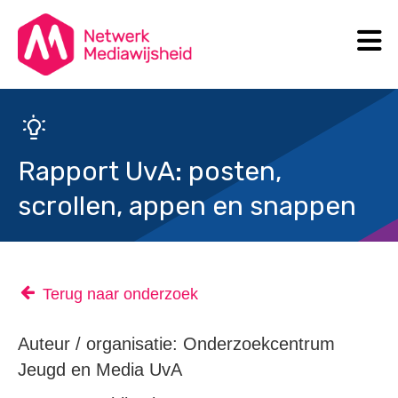
N
Search
Rapport UvA: posten,
scrollen, appen en snappen
Terug naar onderzoek
Auteur / organisatie: Onderzoekcentrum
Jeugd en Media UvA