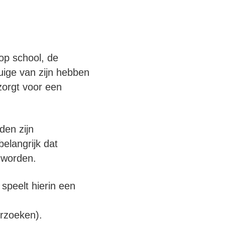
 op school, de
tuige van zijn hebben
zorgt voor een
den zijn
elangrijk dat
 worden.
 speelt hierin een
erzoeken).