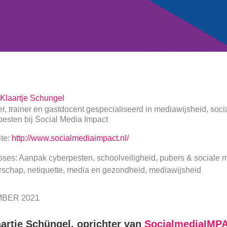
Klaartje Schungel
er, trainer en gastdocent gespecialiseerd in mediawijsheid, so
pesten
bij
Social Media Impact
te:
http://www.socialmediaimpact.nl/
sses: Aanpak cyberpesten, schoolveiligheid, pubers & sociale m
rschap, netiquette, media en gezondheid, mediawijsheid
BER 2021
aartje Schüngel, oprichter van
SocialmediaIMP