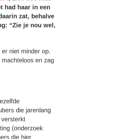
t had haar in een
aarin zat, behalve
g: “Zie je nou wel,
 er niet minder op.
ch machteloos en zag
dezelfde
ubers die jarenlang
versterkt
iting (onderzoek
ers die hier