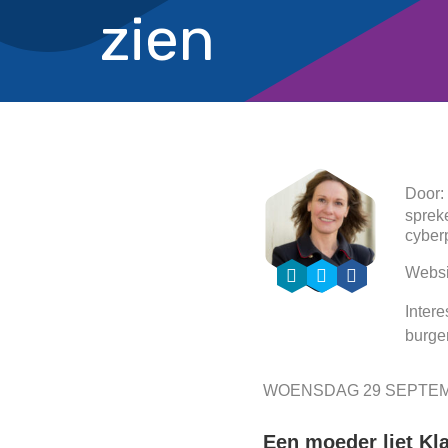
zien
Door:
sprek
cyber
Websi
Intere
burge
WOENSDAG 29 SEPTEM
Een moeder liet Kl