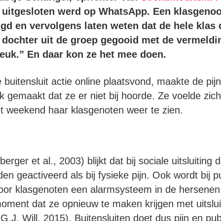
r uitgesloten werd op WhatsApp. Een klasgenoo
d en vervolgens laten weten dat de hele klas d
 dochter uit de groep gegooid met de vermeldin
leuk.” En daar kon ze het mee doen.
buitensluit actie online plaatsvond, maakte de pijn
jk gemaakt dat ze er niet bij hoorde. Ze voelde zi
t weekend haar klasgenoten weer te zien.
rger et al., 2003) blijkt dat bij sociale uitsluiting 
n geactiveerd als bij fysieke pijn. Ook wordt bij p
door klasgenoten een alarmsysteem in de hersenen 
oment dat ze opnieuw te maken krijgen met uitslu
 G.J. Will, 2015). Buitensluiten doet dus pijn en pub