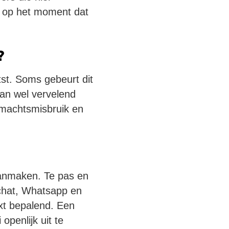
n op het moment dat
?
st. Soms gebeurt dit
dan wel vervelend
machtsmisbruik en
 aanmaken. Te pas en
pchat, Whatsapp en
xt bepalend. Een
penlijk uit te