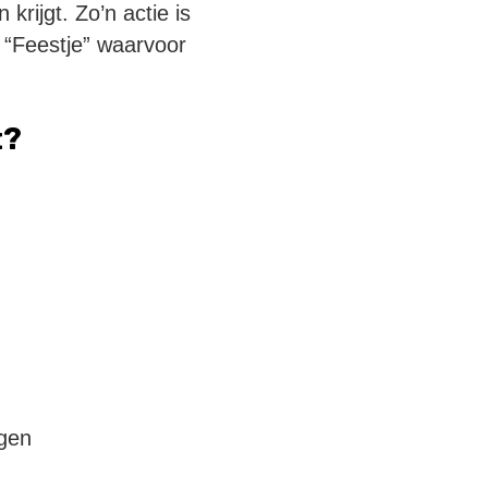
krijgt. Zo’n actie is
 “Feestje” waarvoor
t?
gen