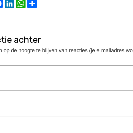
witter
Facebook
LinkedIn
WhatsApp
Delen
ctie achter
m op de hoogte te blijven van reacties (je e-mailadres wo