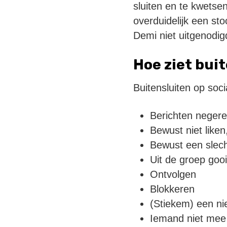
sluiten en te kwetsen
overduidelijk een st
Demi niet uitgenodigd
Hoe ziet buit
Buitensluiten op soc
Berichten neger
Bewust niet like
Bewust een slech
Uit de groep goo
Ontvolgen
Blokkeren
(Stiekem) een n
Iemand niet mee 