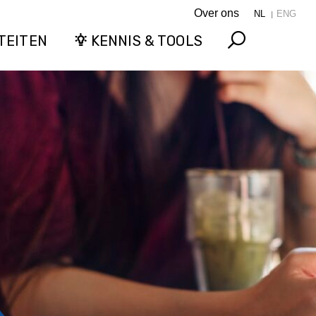
Over ons
NL
ENG
TEITEN
KENNIS & TOOLS
Search