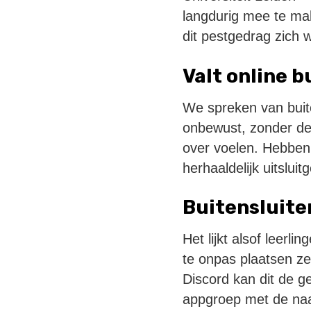
langdurig mee te mak
dit pestgedrag zich 
Valt online 
We spreken van buite
onbewust, zonder de 
over voelen. Hebben
herhaaldelijk uitslui
Buitensluite
Het lijkt alsof leerl
te onpas plaatsen ze
Discord kan dit de g
appgroep met de naam