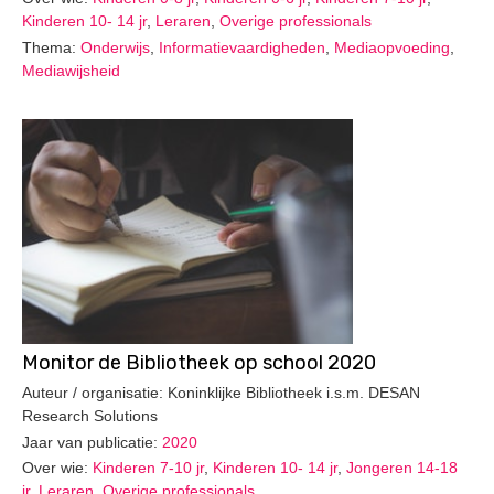
Kinderen 10- 14 jr
,
Leraren
,
Overige professionals
Thema:
Onderwijs
,
Informatievaardigheden
,
Mediaopvoeding
,
Mediawijsheid
Monitor de Bibliotheek op school 2020
Auteur / organisatie: Koninklijke Bibliotheek i.s.m. DESAN
Research Solutions
Jaar van publicatie:
2020
Over wie:
Kinderen 7-10 jr
,
Kinderen 10- 14 jr
,
Jongeren 14-18
jr
,
Leraren
,
Overige professionals