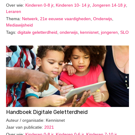
Over wie:
Kinderen 0-8 jr
,
Kinderen 10- 14 jr
,
Jongeren 14-18 jr
,
Leraren
Thema:
Netwerk
,
21e eeuwse vaardigheden
,
Onderwijs
,
Mediawijsheid
Tags:
digitale geletterdheid
,
onderwijs
,
kennisnet
,
jongeren
,
SLO
Handboek Digitale Geletterdheid
Auteur / organisatie: Kennisnet
Jaar van publicatie:
2021
Over wie:
Kinderen 0-8 jr
,
Kinderen 0-6 jr
,
Kinderen 7-10 jr
,