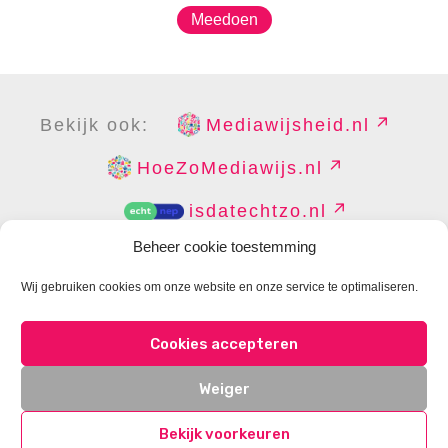
Meedoen
Bekijk ook:
Mediawijsheid.nl
HoeZoMediawijs.nl
isdatechtzo.nl
Beheer cookie toestemming
Wij gebruiken cookies om onze website en onze service te optimaliseren.
COPYRIGHT
DISCLAIMER
PRIVACY
PERS
Cookies accepteren
CONTACT
COOKIES BEHEREN
Weiger
Bekijk voorkeuren