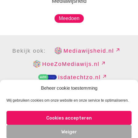
Mediawijsheid
Meedoen
Bekijk ook:
Mediawijsheid.nl
HoeZoMediawijs.nl
isdatechtzo.nl
Beheer cookie toestemming
Wij gebruiken cookies om onze website en onze service te optimaliseren.
COPYRIGHT
DISCLAIMER
PRIVACY
PERS
Cookies accepteren
CONTACT
COOKIES BEHEREN
Weiger