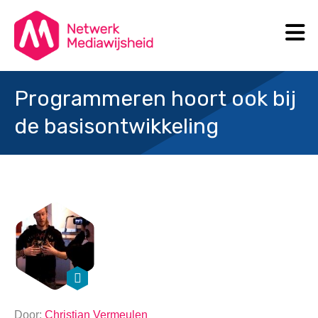
N
Search
Programmeren hoort ook bij
de basisontwikkeling
Door:
Christian Vermeulen