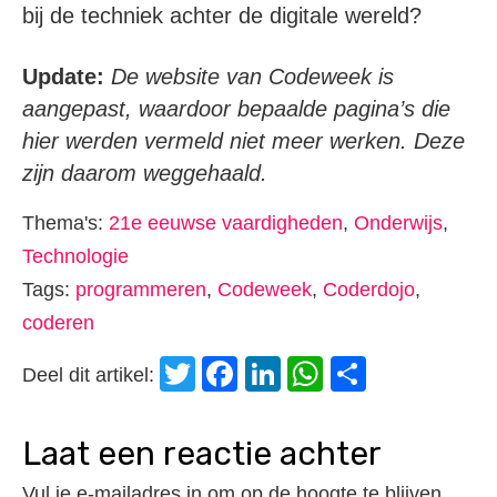
bij de techniek achter de digitale wereld?
Update:
De website van Codeweek is
aangepast, waardoor bepaalde pagina’s die
hier werden vermeld niet meer werken. Deze
zijn daarom weggehaald.
Thema's:
21e eeuwse vaardigheden
,
Onderwijs
,
Technologie
Tags:
programmeren
,
Codeweek
,
Coderdojo
,
coderen
Twitter
Facebook
LinkedIn
WhatsApp
Delen
Deel dit artikel:
laat een reactie achter
Vul je e-mailadres in om op de hoogte te blijven