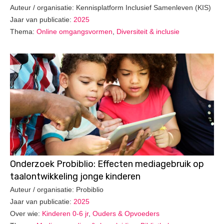
Auteur / organisatie: Kennisplatform Inclusief Samenleven (KIS)
Jaar van publicatie:
2025
Thema:
Online omgangsvormen
,
Diversiteit & inclusie
Onderzoek Probiblio: Effecten mediagebruik op
taalontwikkeling jonge kinderen
Auteur / organisatie: Probiblio
Jaar van publicatie:
2025
Over wie:
Kinderen 0-6 jr
,
Ouders & Opvoeders