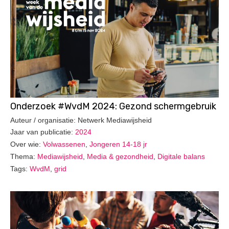
Onderzoek #WvdM 2024: Gezond schermgebruik
Auteur / organisatie: Netwerk Mediawijsheid
Jaar van publicatie:
2024
Over wie:
Volwassenen
,
Jongeren 14-18 jr
Thema:
Mediawijsheid
,
Media & gezondheid
,
Digitale balans
Tags:
WvdM
,
grid