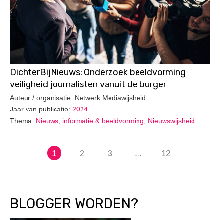
DichterBijNieuws: Onderzoek beeldvorming
veiligheid journalisten vanuit de burger
Auteur / organisatie: Netwerk Mediawijsheid
Jaar van publicatie:
2024
Thema:
Nieuws, informatie & beeldvorming
,
Nieuwswijsheid
1
2
3
...
12
BLOGGER WORDEN?