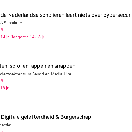
 de Nederlandse scholieren leert niets over cybersecur
ANS Institute
19
14 jr
,
Jongeren 14-18 jr
en, scrollen, appen en snappen
 Onderzoekcentrum Jeugd en Media UvA
19
18 jr
: Digitale geletterdheid & Burgerschap
dactief
19