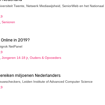
niversiteit Twente, Netwerk Mediawijsheid, SeniorWeb en het Nationaal
19
,
Senioren
Online in 2019?
uigrok NetPanel
19
,
Jongeren 14-18 jr
,
Ouders & Opvoeders
ereiken miljoenen Nederlanders
Nieuwscheckers, Leiden Institute of Advanced Computer Science
19