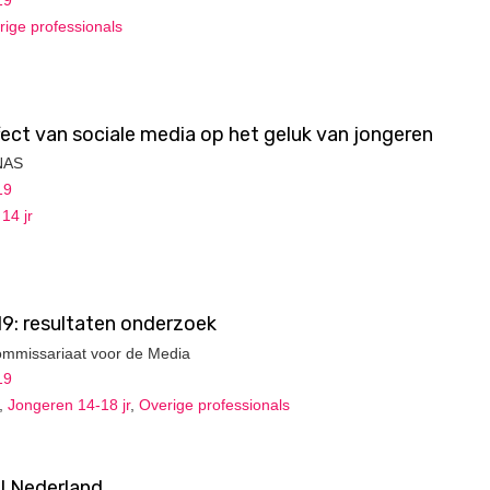
rige professionals
fect van sociale media op het geluk van jongeren
PNAS
19
14 jr
9: resultaten onderzoek
Commissariaat voor de Media
19
,
Jongeren 14-18 jr
,
Overige professionals
al Nederland