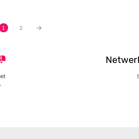
1
2
Netwer
het
-