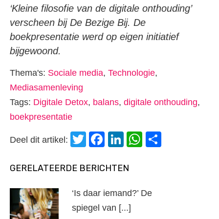
‘Kleine filosofie van de digitale onthouding’
verscheen bij De Bezige Bij. De
boekpresentatie werd op eigen initiatief
bijgewoond.
Thema's:
Sociale media
,
Technologie
,
Mediasamenleving
Tags:
Digitale Detox
,
balans
,
digitale onthouding
,
boekpresentatie
Twitter
Facebook
LinkedIn
WhatsApp
Delen
Deel dit artikel:
GERELATEERDE BERICHTEN
‘Is daar iemand?’ De
spiegel van [...]