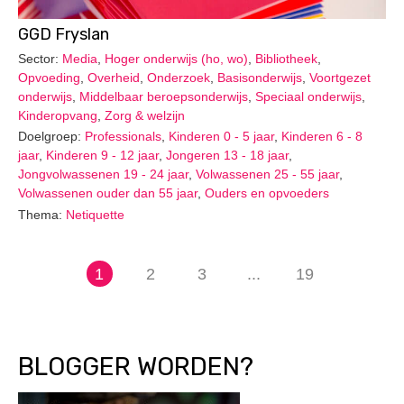
GGD Fryslan
Sector:
Media
,
Hoger onderwijs (ho, wo)
,
Bibliotheek
,
Opvoeding
,
Overheid
,
Onderzoek
,
Basisonderwijs
,
Voortgezet
onderwijs
,
Middelbaar beroepsonderwijs
,
Speciaal onderwijs
,
Kinderopvang
,
Zorg & welzijn
Doelgroep:
Professionals
,
Kinderen 0 - 5 jaar
,
Kinderen 6 - 8
jaar
,
Kinderen 9 - 12 jaar
,
Jongeren 13 - 18 jaar
,
Jongvolwassenen 19 - 24 jaar
,
Volwassenen 25 - 55 jaar
,
Volwassenen ouder dan 55 jaar
,
Ouders en opvoeders
Thema:
Netiquette
1
2
3
...
19
BLOGGER WORDEN?