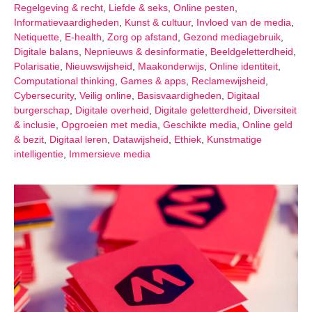
Regelgeving & recht
,
Liefde & seks
,
Online pesten
,
Informatievaardigheden
,
Kunst & cultuur
,
Invloed van de media
,
Netiquette
,
E-health
,
Zorg op afstand
,
Gezond mediagebruik
,
Digitale balans
,
Nepnieuws & desinformatie
,
Beeldgeletterdheid
,
Polarisatie
,
Nieuwswijsheid
,
Maakonderwijs
,
Online identiteit
,
Computational thinking
,
Games & apps
,
Reclamewijsheid
,
Cybersecurity
,
Veilig online
,
Basisvaardigheden
,
Digitaal
burgerschap
,
Digitale overheid
,
Digitale geletterdheid
,
Diversiteit
& inclusie
,
Opgroeien met media
,
Geschikte media
,
Online geld
& bezit
,
Digitaal leren
,
Datawijsheid
,
Ethiek
,
Kunstmatige
intelligentie
,
Immersieve media