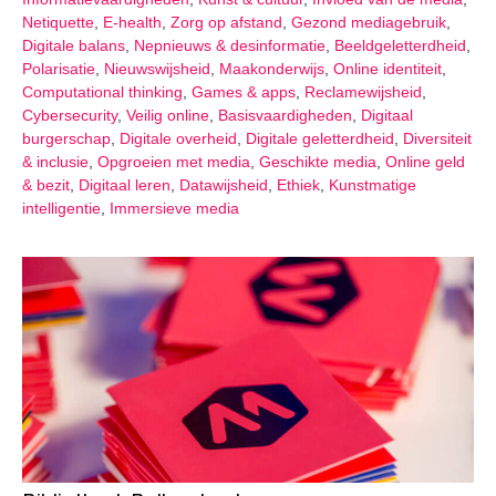
Netiquette
,
E-health
,
Zorg op afstand
,
Gezond mediagebruik
,
Digitale balans
,
Nepnieuws & desinformatie
,
Beeldgeletterdheid
,
Polarisatie
,
Nieuwswijsheid
,
Maakonderwijs
,
Online identiteit
,
Computational thinking
,
Games & apps
,
Reclamewijsheid
,
Cybersecurity
,
Veilig online
,
Basisvaardigheden
,
Digitaal
burgerschap
,
Digitale overheid
,
Digitale geletterdheid
,
Diversiteit
& inclusie
,
Opgroeien met media
,
Geschikte media
,
Online geld
& bezit
,
Digitaal leren
,
Datawijsheid
,
Ethiek
,
Kunstmatige
intelligentie
,
Immersieve media