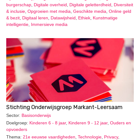
burgerschap
,
Digitale overheid
,
Digitale geletterdheid
,
Diversiteit
& inclusie
,
Opgroeien met media
,
Geschikte media
,
Online geld
& bezit
,
Digitaal leren
,
Datawijsheid
,
Ethiek
,
Kunstmatige
intelligentie
,
Immersieve media
Stichting Onderwijsgroep Markant-Leersaam
Sector:
Basisonderwijs
Doelgroep:
Kinderen 6 - 8 jaar
,
Kinderen 9 - 12 jaar
,
Ouders en
opvoeders
Thema:
21e eeuwse vaardigheden
,
Technologie
,
Privacy
,