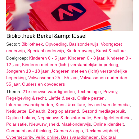
Bibliotheek Berkel &amp; IJssel
Sector:
Bibliotheek
,
Opvoeding
,
Basisonderwijs
,
Voortgezet
onderwijs
,
Speciaal onderwijs
,
Kinderopvang
,
Kunst & cultuur
Doelgroep:
Kinderen 0 - 5 jaar
,
Kinderen 6 - 8 jaar
,
Kinderen 9 -
12 jaar
,
Kinderen met een (licht) verstandelijke beperking
,
Jongeren 13 - 18 jaar
,
Jongeren met een (licht) verstandelijke
beperking
,
Volwassenen 25 - 55 jaar
,
Volwassenen ouder dan
55 jaar
,
Ouders en opvoeders
Thema:
21e eeuwse vaardigheden
,
Technologie
,
Privacy
,
Regelgeving & recht
,
Liefde & seks
,
Online pesten
,
Informatievaardigheden
,
Kunst & cultuur
,
Invloed van de media
,
Netiquette
,
E-health
,
Zorg op afstand
,
Gezond mediagebruik
,
Digitale balans
,
Nepnieuws & desinformatie
,
Beeldgeletterdheid
,
Polarisatie
,
Nieuwswijsheid
,
Maakonderwijs
,
Online identiteit
,
Computational thinking
,
Games & apps
,
Reclamewijsheid
,
Cybersecurity
,
Veilig online
,
Basisvaardigheden
,
Digitaal