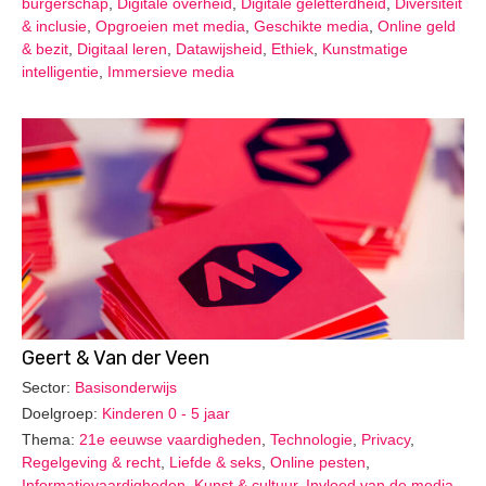
burgerschap
,
Digitale overheid
,
Digitale geletterdheid
,
Diversiteit
& inclusie
,
Opgroeien met media
,
Geschikte media
,
Online geld
& bezit
,
Digitaal leren
,
Datawijsheid
,
Ethiek
,
Kunstmatige
intelligentie
,
Immersieve media
Geert & Van der Veen
Sector:
Basisonderwijs
Doelgroep:
Kinderen 0 - 5 jaar
Thema:
21e eeuwse vaardigheden
,
Technologie
,
Privacy
,
Regelgeving & recht
,
Liefde & seks
,
Online pesten
,
Informatievaardigheden
,
Kunst & cultuur
,
Invloed van de media
,