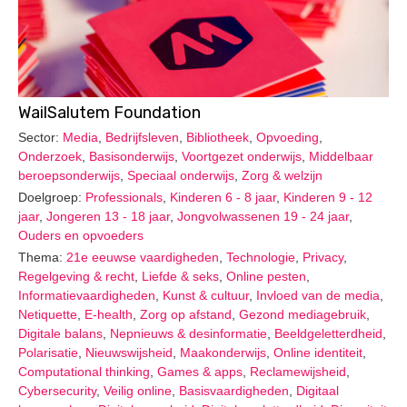
WailSalutem Foundation
Sector:
Media
,
Bedrijfsleven
,
Bibliotheek
,
Opvoeding
,
Onderzoek
,
Basisonderwijs
,
Voortgezet onderwijs
,
Middelbaar
beroepsonderwijs
,
Speciaal onderwijs
,
Zorg & welzijn
Doelgroep:
Professionals
,
Kinderen 6 - 8 jaar
,
Kinderen 9 - 12
jaar
,
Jongeren 13 - 18 jaar
,
Jongvolwassenen 19 - 24 jaar
,
Ouders en opvoeders
Thema:
21e eeuwse vaardigheden
,
Technologie
,
Privacy
,
Regelgeving & recht
,
Liefde & seks
,
Online pesten
,
Informatievaardigheden
,
Kunst & cultuur
,
Invloed van de media
,
Netiquette
,
E-health
,
Zorg op afstand
,
Gezond mediagebruik
,
Digitale balans
,
Nepnieuws & desinformatie
,
Beeldgeletterdheid
,
Polarisatie
,
Nieuwswijsheid
,
Maakonderwijs
,
Online identiteit
,
Computational thinking
,
Games & apps
,
Reclamewijsheid
,
Cybersecurity
,
Veilig online
,
Basisvaardigheden
,
Digitaal