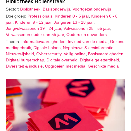
Bibliotheek Bollenstreek
Sector:
Bibliotheek
,
Basisonderwijs
,
Voortgezet onderwijs
Doelgroep:
Professionals
,
Kinderen 0 - 5 jaar
,
Kinderen 6 - 8
jaar
,
Kinderen 9 - 12 jaar
,
Jongeren 13 - 18 jaar
,
Jongvolwassenen 19 - 24 jaar
,
Volwassenen 25 - 55 jaar
,
Volwassenen ouder dan 55 jaar
,
Ouders en opvoeders
Thema:
Informatievaardigheden
,
Invloed van de media
,
Gezond
mediagebruik
,
Digitale balans
,
Nepnieuws & desinformatie
,
Nieuwswijsheid
,
Cybersecurity
,
Veilig online
,
Basisvaardigheden
,
Digitaal burgerschap
,
Digitale overheid
,
Digitale geletterdheid
,
Diversiteit & inclusie
,
Opgroeien met media
,
Geschikte media