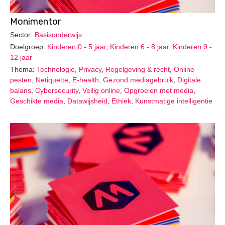
Monimentor
Sector:
Basisonderwijs
Doelgroep:
Kinderen 0 - 5 jaar
,
Kinderen 6 - 8 jaar
,
Kinderen 9 -
12 jaar
Thema:
Technologie
,
Privacy
,
Regelgeving & recht
,
Online
pesten
,
Netiquette
,
E-health
,
Gezond mediagebruik
,
Digitale
balans
,
Cybersecurity
,
Veilig online
,
Opgroeien met media
,
Geschikte media
,
Datawijsheid
,
Ethiek
,
Kunstmatige intelligentie