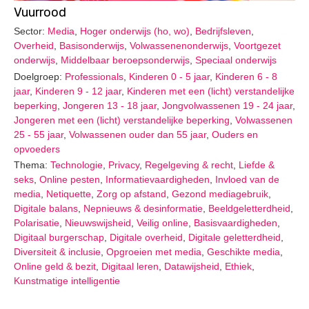
Vuurrood
Sector:
Media
,
Hoger onderwijs (ho, wo)
,
Bedrijfsleven
,
Overheid
,
Basisonderwijs
,
Volwassenenonderwijs
,
Voortgezet
onderwijs
,
Middelbaar beroepsonderwijs
,
Speciaal onderwijs
Doelgroep:
Professionals
,
Kinderen 0 - 5 jaar
,
Kinderen 6 - 8
jaar
,
Kinderen 9 - 12 jaar
,
Kinderen met een (licht) verstandelijke
beperking
,
Jongeren 13 - 18 jaar
,
Jongvolwassenen 19 - 24 jaar
,
Jongeren met een (licht) verstandelijke beperking
,
Volwassenen
25 - 55 jaar
,
Volwassenen ouder dan 55 jaar
,
Ouders en
opvoeders
Thema:
Technologie
,
Privacy
,
Regelgeving & recht
,
Liefde &
seks
,
Online pesten
,
Informatievaardigheden
,
Invloed van de
media
,
Netiquette
,
Zorg op afstand
,
Gezond mediagebruik
,
Digitale balans
,
Nepnieuws & desinformatie
,
Beeldgeletterdheid
,
Polarisatie
,
Nieuwswijsheid
,
Veilig online
,
Basisvaardigheden
,
Digitaal burgerschap
,
Digitale overheid
,
Digitale geletterdheid
,
Diversiteit & inclusie
,
Opgroeien met media
,
Geschikte media
,
Online geld & bezit
,
Digitaal leren
,
Datawijsheid
,
Ethiek
,
Kunstmatige intelligentie