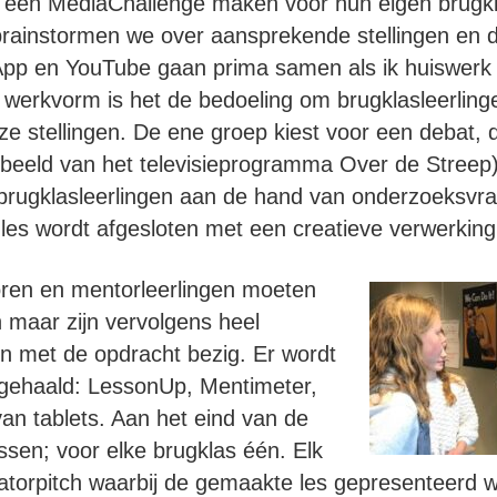
 een MediaChallenge maken voor hun eigen brugk
t brainstormen we over aansprekende stellingen en 
App en YouTube gaan prima samen als ik huiswerk
werkvorm is het de bedoeling om brugklasleerlinge
ze stellingen. De ene groep kiest voor een debat, 
rbeeld van het televisieprogramma Over de Streep)
 brugklasleerlingen aan de hand van onderzoeksvr
 les wordt afgesloten met een creatieve verwerkin
ren en mentorleerlingen moeten
maar zijn vervolgens heel
en met de opdracht bezig. Er wordt
t gehaald: LessonUp, Mentimeter,
van tablets. Aan het eind van de
ssen; voor elke brugklas één. Elk
torpitch waarbij de gemaakte les gepresenteerd wo