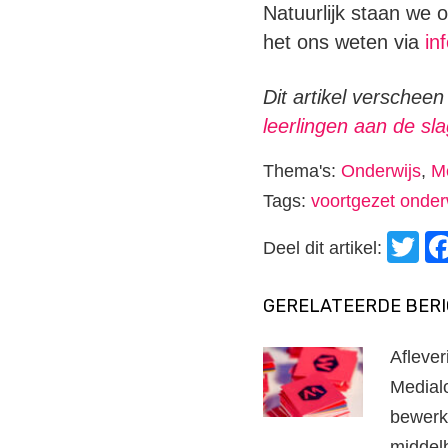
Natuurlijk staan we 
het ons weten via
in
Dit artikel verschee
leerlingen aan de sl
Thema's:
Onderwijs
,
M
Tags:
voortgezet onder
T
Deel dit artikel:
GERELATEERDE BER
Afleve
Medial
bewerk
middelb