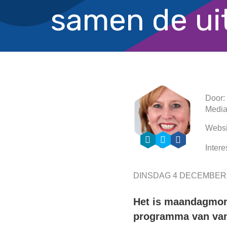
samen de ui
Door:
Medi
Websi
Intere
DINSDAG 4 DECEMBER 
Het is maandagmorg
programma van va