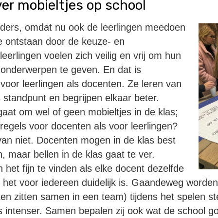
ver mobieltjes op school
nders, omdat nu ook de leerlingen meedoen
e ontstaan door de keuze- en
eerlingen voelen zich veilig en vrij om hun
 onderwerpen te geven. En dat is
voor leerlingen als docenten. Ze leren van
s standpunt en begrijpen elkaar beter.
gaat om wel of geen mobieltjes in de klas;
regels voor docenten als voor leerlingen?
an niet. Docenten mogen in de klas best
, maar bellen in de klas gaat te ver.
het fijn te vinden als elke docent dezelfde
t het voor iedereen duidelijk is. Gaandeweg worde
ten zitten samen in een team) tijdens het spelen s
 intenser. Samen bepalen zij ook wat de school g