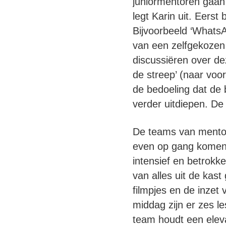
juniormentoren gaan
legt Karin uit. Eers
Bijvoorbeeld ‘Whats
van een zelfgekozen 
discussiëren over de
de streep’ (naar voo
de bedoeling dat de
verder uitdiepen. De
De teams van mento
even op gang komen 
intensief en betrokk
van alles uit de kas
filmpjes en de inzet 
middag zijn er zes le
team houdt een eleva