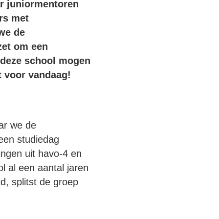
ar juniormentoren
rs met
we de
zet om een
op deze school mogen
t voor vandaag!
aar we de
 een studiedag
lingen uit havo-4 en
 al een aantal jaren
d, splitst de groep