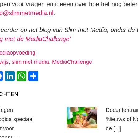
open voor vragen en ideeën over hoe het nog beter
fo@slimmetmedia.nl
.
n eerder op het blog van Slim met Media, onder de t
ag met de MediaChallenge’
.
ediaopvoeding
wijs
,
slim met media
,
MediaChallenge
witter
Facebook
LinkedIn
WhatsApp
Delen
ICHTEN
ringen
Docententrai
ogica speciaal
‘Nieuws of N
t voor
de [...]
aar [...]