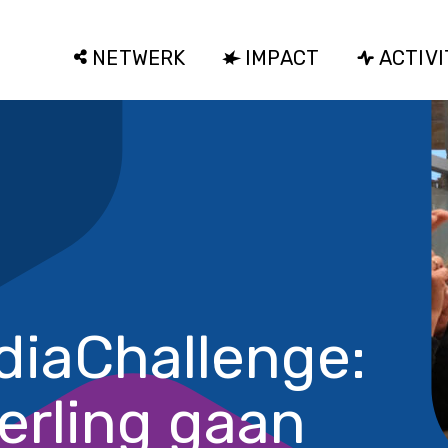
NETWERK
IMPACT
ACTIVI
diaChallenge:
erling gaan