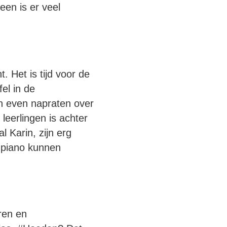
en is er veel
t. Het is tijd voor de
el in de
n even napraten over
eerlingen is achter
l Karin, zijn erg
i piano kunnen
ren en