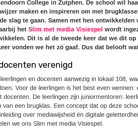
sendoorn College in Zutphen.
De school wil ha
wijzer maken en inspireren om met brugklasse
de slag te gaan. Samen met hen ontwikkelden 
arbij het
Slim met media Visiespel
wordt inge
wikkelen.
Dit is al de tweede keer dat we dit 
keer vonden we het zó gaaf. Dus dat belooft wa
 docenten verenigd
 leerlingen en docenten aanwezig in lokaal 108, w
doen. Voor de leerlingen is het best even wennen:
t docenten. De leerlingen zijn juniormentoren: leer
n van een brugklas. Een concept dat op deze school
nleiding over mediawijsheid én digitale geletterdhei
elen we ons Slim met media Visiespel.