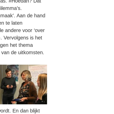
las. #Hoedan? Dat
dilemma’s.
 maak’. Aan de hand
n te laten
de andere voor ‘over
. Vervolgens is het
agen het thema
g van de uitkomsten.
rdt. En dan blijkt