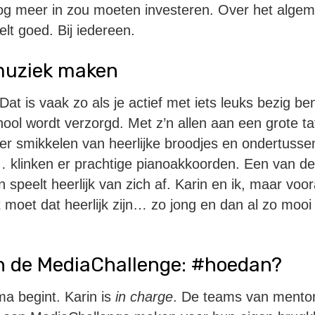
og meer in zou moeten investeren. Over het algeme
lt goed. Bij iedereen.
muziek maken
. Dat is vaak zo als je actief met iets leuks bezig ben
ool wordt verzorgd. Met z’n allen aan een grote taf
er smikkelen van heerlijke broodjes en ondertusse
klinken er prachtige pianoakkoorden. Een van de l
speelt heerlijk van zich af. Karin en ik, maar voora
 moet dat heerlijk zijn… zo jong en dan al zo moo
n de MediaChallenge: #hoedan?
 begint. Karin is
in charge
. De teams van mento