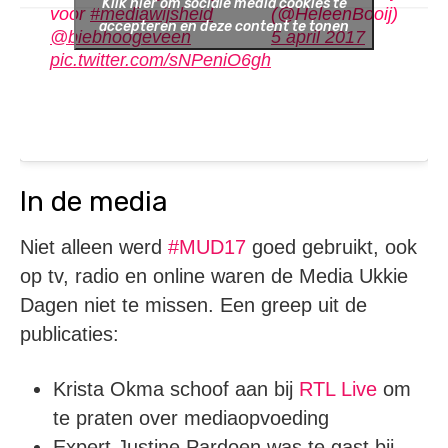
Klik hier om sociale media cookies te
voor
#mediawijsheid
(@HeleenBooij)
accepteren en deze content te tonen
@biebhoogeveen
5 april 2017
pic.twitter.com/sNPeniO6gh
In de media
Niet alleen werd
#MUD17
goed gebruikt, ook
op tv, radio en online waren de Media Ukkie
Dagen niet te missen. Een greep uit de
publicaties:
Krista Okma schoof aan bij
RTL Live
om
te praten over mediaopvoeding
Expert Justine Pardoen was te gast bij