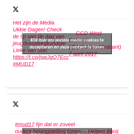
Het zijn de Media
Ukkie Dagen! Check
— GGD West-
de tip van de dag van
Brabant
Klik hier om sociale media cookies te
jeugdverpleegkundige
(@GGDWestBrabant)
accepteren en deze content te tonen
Lieke van Son
7 april 2017
https://t.co/jswJgQ7Ecc
#MUD17
#mud17
fijn dat er zoveel
ouders belangstelling tonen
— Heleen Booij