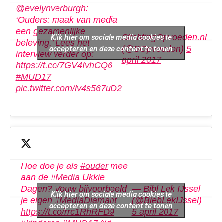
@evelynverburgh
:
‘Ouders: maak van media
—
een gezamenlijke
StichtingOpvoeden.nl
Klik hier om sociale media cookies te
beleving.’ Lees het
(@SOpvoeden)
5
accepteren en deze content te tonen
interview verder op:
april 2017
https://t.co/7GV4IvhCQ6
#MUD17
pic.twitter.com/lv4s567uD2
Hoe doe je als
#ouder
mee
aan de
#Media
Ukkie
Dagen? Vouw bijvoorbeeld
— Bibl Lek IJssel
Klik hier om sociale media cookies te
je eigen
#MediaDiamant
(@BiebLekIJssel)
accepteren en deze content te tonen
https://t.co/rrc1RhRFD9
5 april 2017