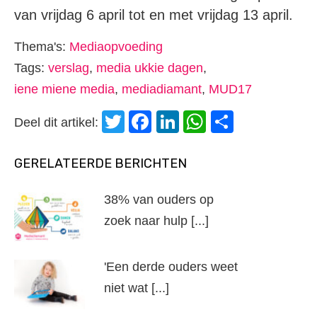
van vrijdag 6 april tot en met vrijdag 13 april.
Thema's:
Mediaopvoeding
Tags:
verslag
,
media ukkie dagen
,
iene miene media
,
mediadiamant
,
MUD17
Twitter
Facebook
LinkedIn
WhatsApp
Delen
Deel dit artikel:
GERELATEERDE BERICHTEN
38% van ouders op
zoek naar hulp [...]
'Een derde ouders weet
niet wat [...]