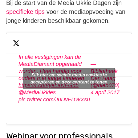
Bij de start van de Media Ukkie Dagen zijn
specifieke tips
voor de mediaopvoeding van
jonge kinderen beschikbaar gekomen.
In alle vestigingen kan de
MediaDiamant opgehaald
—
worden. Heel handig voor
Bibliotheek
Klik hier om sociale media cookies te
ouders met jonge kinderen
Den Haag
accepteren en deze content te tonen
https://t.co/8yehaNFGdb
(@bieb070)
@MediaUkkies
4 april 2017
pic.twitter.com/J0DvFDWXs0
Webinar voor professionals