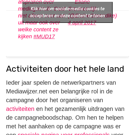
afspraken over
— Eliane
mediagebruik. Gaat
Groenendijk
Klik hier om sociale media cookies te
niet alleen over aan-
(@ElaineGreendike)
accepteren en deze content te tonen
uit maar ook over
4 april 2017
welke content ze
kijken
#MUD17
Activiteiten door het hele land
Ieder jaar spelen de netwerkpartners van
Mediawijzer.net een belangrijke rol in de
campagne door het organiseren van
activiteiten
en het gezamenlijk uitdragen van
de campagneboodschap. Om hen te helpen
met het aanhaken op de campagne was er
een
speciale pagina voor professionals
voor