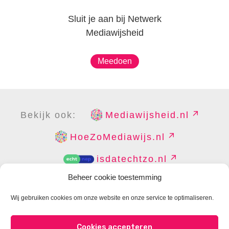
Sluit je aan bij Netwerk
Mediawijsheid
Meedoen
Bekijk ook:
Mediawijsheid.nl
HoeZoMediawijs.nl
isdatechtzo.nl
Beheer cookie toestemming
Wij gebruiken cookies om onze website en onze service te optimaliseren.
COPYRIGHT
DISCLAIMER
PRIVACY
PERS
Cookies accepteren