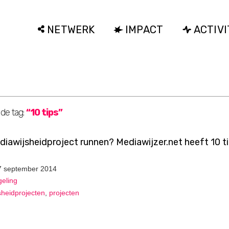
NETWERK
IMPACT
ACTIVI
 de tag:
“10 tips”
iawijsheidproject runnen? Mediawijzer.net heeft 10 t
7 september 2014
geling
sheidprojecten
,
projecten