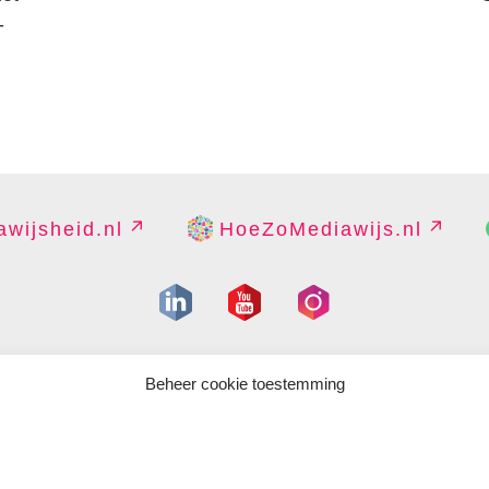
-
wijsheid.nl
HoeZoMediawijs.nl
IGHT
DISCLAIMER
PRIVACY
PERS
CONTACT
COOKIES B
Beheer cookie toestemming