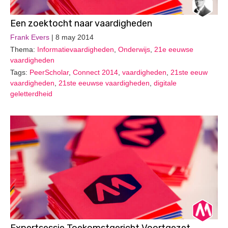
Een zoektocht naar vaardigheden
Frank Evers
| 8 may 2014
Thema:
Informatievaardigheden
,
Onderwijs
,
21e eeuwse
vaardigheden
Tags:
PeerScholar
,
Connect 2014
,
vaardigheden
,
21ste eeuw
vaardigheden
,
21ste eeuwse vaardigheden
,
digitale
geletterdheid