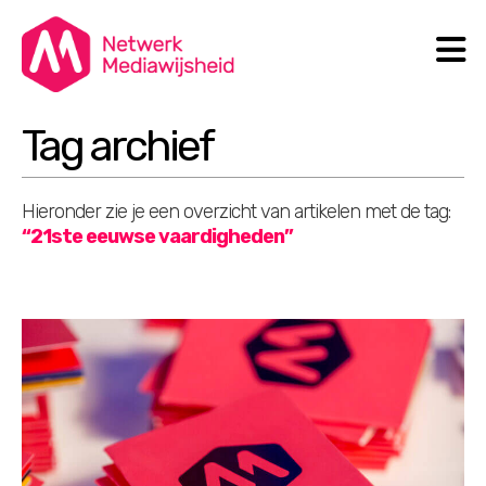
N
Search
Tag archief
Hieronder zie je een overzicht van artikelen met de tag:
“21ste eeuwse vaardigheden”