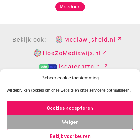
Meedoen
Bekijk ook:
Mediawijsheid.nl
HoeZoMediawijs.nl
isdatechtzo.nl
Beheer cookie toestemming
Wij gebruiken cookies om onze website en onze service te optimaliseren.
COPYRIGHT
DISCLAIMER
PRIVACY
PERS
Cookies accepteren
CONTACT
COOKIES BEHEREN
Weiger
Bekijk voorkeuren