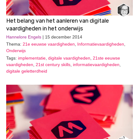
Het belang van het aanleren van digitale
vaardigheden in het onderwijs
Hannelore Engels
| 15 december 2014
Thema:
21e eeuwse vaardigheden
,
Informatievaardigheden
,
Onderwijs
Tags:
implementatie
,
digitale vaardigheden
,
21ste eeuwse
vaardigheden
,
21st century skills
,
informatievaardigheden
,
digitale geletterdheid