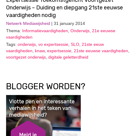
Expertsessie Toekomstgericht Voortgezet
Onderwijs – Duiding en diepgang 21ste eeuwse
vaardigheden nodig
Netwerk Mediawijsheid
| 31 january 2014
Thema:
Informatievaardigheden
,
Onderwijs
,
21e eeuwse
vaardigheden
Tags:
onderwijs
,
vo expertsessie
,
SLO
,
21ste eeuw
vaardigheden
,
knaw
,
expertsessie
,
21ste eeuwse vaardigheden
,
voortgezet onderwijs
,
digitale geletterdheid
BLOGGER WORDEN?