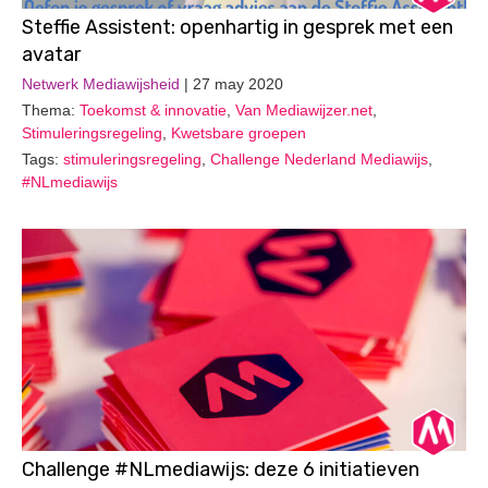
Steffie Assistent: openhartig in gesprek met een
avatar
Netwerk Mediawijsheid
| 27 may 2020
Thema:
Toekomst & innovatie
,
Van Mediawijzer.net
,
Stimuleringsregeling
,
Kwetsbare groepen
Tags:
stimuleringsregeling
,
Challenge Nederland Mediawijs
,
#NLmediawijs
Challenge #NLmediawijs: deze 6 initiatieven