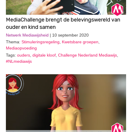
MediaChallenge brengt de belevingswereld van
ouder en kind samen
Netwerk Mediawijsheid
| 10 september 2020
Thema:
Stimuleringsregeling
,
Kwetsbare groepen
,
Mediaopvoeding
Tags:
ouders
,
digitale kloof
,
Challenge Nederland Mediawijs
,
#NLmediawijs