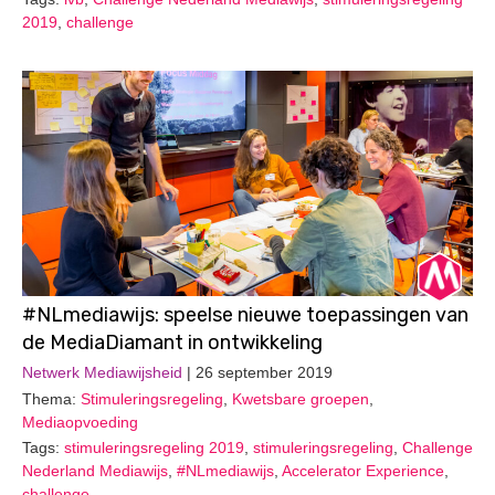
2019
,
challenge
#NLmediawijs: speelse nieuwe toepassingen van
de MediaDiamant in ontwikkeling
Netwerk Mediawijsheid
| 26 september 2019
Thema:
Stimuleringsregeling
,
Kwetsbare groepen
,
Mediaopvoeding
Tags:
stimuleringsregeling 2019
,
stimuleringsregeling
,
Challenge
Nederland Mediawijs
,
#NLmediawijs
,
Accelerator Experience
,
challenge