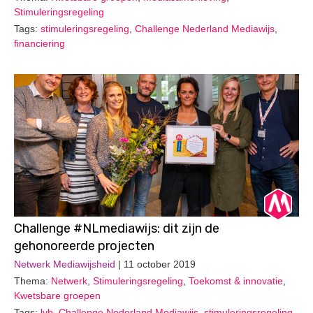
Stimuleringsregeling
Tags:
stimuleringsregeling
,
Challenge Nederland Mediawijs
,
financiering
Challenge #NLmediawijs: dit zijn de
gehonoreerde projecten
Netwerk Mediawijsheid
| 11 october 2019
Thema:
Netwerk
,
Stimuleringsregeling
,
Toekomst & innovatie
,
Kwetsbare groepen
Tags:
lvb
,
Challenge Nederland Mediawijs
,
stimuleringsregeling