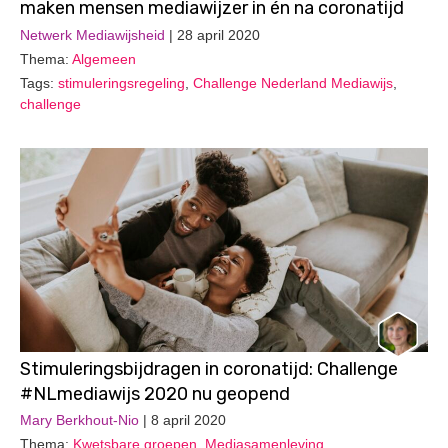
maken mensen mediawijzer in én na coronatijd
Netwerk Mediawijsheid
| 28 april 2020
Thema:
Algemeen
Tags:
stimuleringsregeling
,
Challenge Nederland Mediawijs
,
challenge
Stimuleringsbijdragen in coronatijd: Challenge
#NLmediawijs 2020 nu geopend
Mary Berkhout-Nio
| 8 april 2020
Thema:
Kwetsbare groepen
,
Mediasamenleving
,