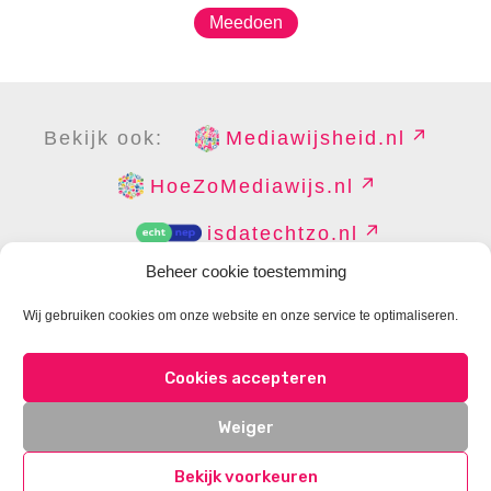
Meedoen
Bekijk ook:
Mediawijsheid.nl
HoeZoMediawijs.nl
isdatechtzo.nl
Beheer cookie toestemming
Wij gebruiken cookies om onze website en onze service te optimaliseren.
COPYRIGHT
DISCLAIMER
PRIVACY
PERS
Cookies accepteren
CONTACT
COOKIES BEHEREN
Weiger
Bekijk voorkeuren