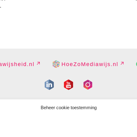
-
wijsheid.nl
HoeZoMediawijs.nl
IGHT
DISCLAIMER
PRIVACY
PERS
CONTACT
COOKIES B
Beheer cookie toestemming