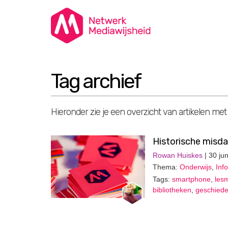
Tag archief
Hieronder zie je een overzicht van artikelen met
Historische misd
Rowan Huiskes
| 30 ju
Thema:
Onderwijs
,
Inf
Tags:
smartphone
,
lesm
bibliotheken
,
geschiede