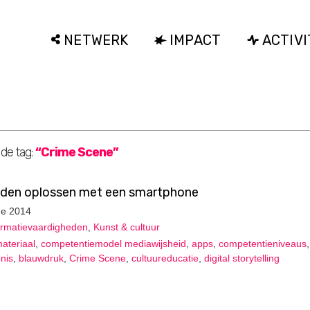
NETWERK
IMPACT
ACTIVI
 de tag:
“Crime Scene”
aden oplossen met een smartphone
ne 2014
ormatievaardigheden
,
Kunst & cultuur
ateriaal
,
competentiemodel mediawijsheid
,
apps
,
competentieniveaus
,
nis
,
blauwdruk
,
Crime Scene
,
cultuureducatie
,
digital storytelling