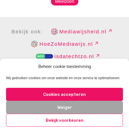
Meedoen
Bekijk ook:
Mediawijsheid.nl
HoeZoMediawijs.nl
isdatechtzo.nl
Beheer cookie toestemming
Wij gebruiken cookies om onze website en onze service te optimaliseren.
COPYRIGHT
DISCLAIMER
PRIVACY
PERS
Cookies accepteren
CONTACT
COOKIES BEHEREN
Weiger
Bekijk voorkeuren