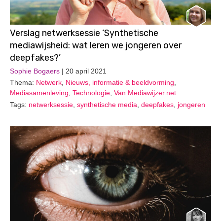
Verslag netwerksessie ‘Synthetische
mediawijsheid: wat leren we jongeren over
deepfakes?’
Sophie Bogaers
| 20 april 2021
Thema:
Netwerk
,
Nieuws, informatie & beeldvorming
,
Mediasamenleving
,
Technologie
,
Van Mediawijzer.net
Tags:
netwerksessie
,
synthetische media
,
deepfakes
,
jongeren