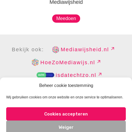
Mediawijsheid
Meedoen
Bekijk ook:
Mediawijsheid.nl
HoeZoMediawijs.nl
isdatechtzo.nl
Beheer cookie toestemming
Wij gebruiken cookies om onze website en onze service te optimaliseren.
COPYRIGHT
DISCLAIMER
PRIVACY
PERS
Cookies accepteren
CONTACT
COOKIES BEHEREN
Weiger