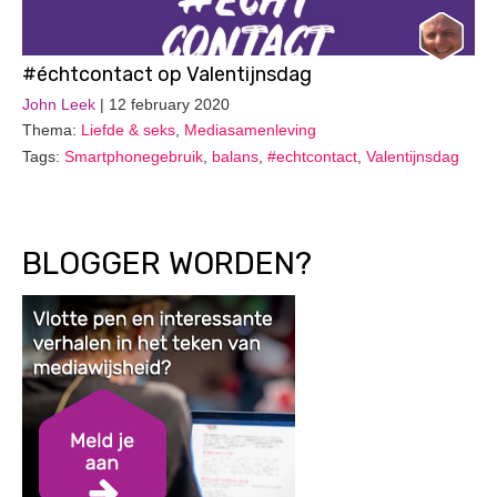
#échtcontact op Valentijnsdag
John Leek
| 12 february 2020
Thema:
Liefde & seks
,
Mediasamenleving
Tags:
Smartphonegebruik
,
balans
,
#echtcontact
,
Valentijnsdag
BLOGGER WORDEN?