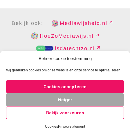
Bekijk ook:
Mediawijsheid.nl
HoeZoMediawijs.nl
isdatechtzo.nl
Beheer cookie toestemming
Wij gebruiken cookies om onze website en onze service te optimaliseren.
COPYRIGHT
DISCLAIMER
PRIVACY
PERS
Cookies accepteren
CONTACT
COOKIES BEHEREN
Weiger
Bekijk voorkeuren
Cookies
Privacystatement