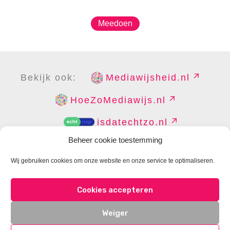
Meedoen
Bekijk ook:
Mediawijsheid.nl
HoeZoMediawijs.nl
isdatechtzo.nl
Beheer cookie toestemming
Wij gebruiken cookies om onze website en onze service te optimaliseren.
COPYRIGHT
DISCLAIMER
PRIVACY
PERS
Cookies accepteren
CONTACT
COOKIES BEHEREN
Weiger