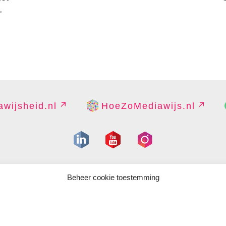
-
wijsheid.nl
HoeZoMediawijs.nl
IGHT
DISCLAIMER
PRIVACY
PERS
CONTACT
COOKIES B
Beheer cookie toestemming