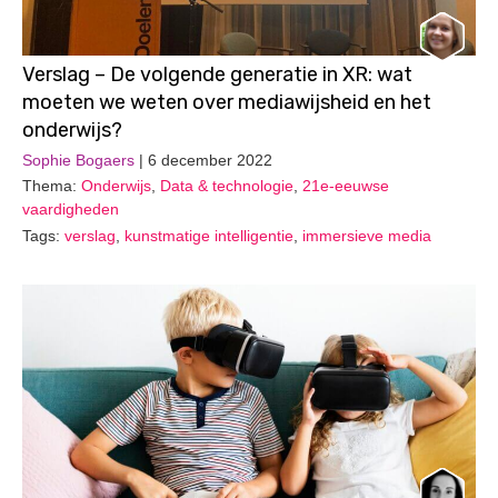
Verslag – De volgende generatie in XR: wat
moeten we weten over mediawijsheid en het
onderwijs?
Sophie Bogaers
| 6 december 2022
Thema:
Onderwijs
,
Data & technologie
,
21e-eeuwse
vaardigheden
Tags:
verslag
,
kunstmatige intelligentie
,
immersieve media