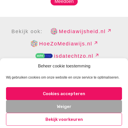
Meedoen
Bekijk ook:
Mediawijsheid.nl
HoeZoMediawijs.nl
isdatechtzo.nl
Beheer cookie toestemming
Wij gebruiken cookies om onze website en onze service te optimaliseren.
COPYRIGHT
DISCLAIMER
PRIVACY
PERS
Cookies accepteren
CONTACT
COOKIES BEHEREN
Weiger
Bekijk voorkeuren