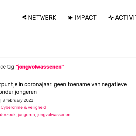
NETWERK
IMPACT
ACTIVI
 de tag:
“jongvolwassenen”
chtpuntje in coronajaar: geen toename van negatieve
 onder jongeren
| 9 february 2021
,
Cybercrime & veiligheid
derzoek
,
jongeren
,
jongvolwassenen