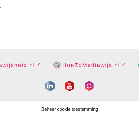
-
wijsheid.nl
HoeZoMediawijs.nl
IGHT
DISCLAIMER
PRIVACY
PERS
CONTACT
COOKIES B
Beheer cookie toestemming