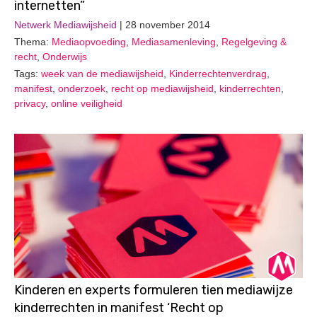
internetten”
Netwerk Mediawijsheid
| 28 november 2014
Thema:
Mediaopvoeding
,
Mediasamenleving
,
Regelgeving &
recht
,
Onderwijs
Tags:
week van de mediawijsheid
,
Kinderrechtenverdrag
,
manifest
,
onderzoek
,
recht op mediawijsheid
,
kinderrechten
,
privacy
,
online veiligheid
Kinderen en experts formuleren tien mediawijze
kinderrechten in manifest ‘Recht op