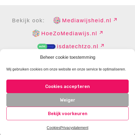
Bekijk ook:
Mediawijsheid.nl
HoeZoMediawijs.nl
isdatechtzo.nl
Beheer cookie toestemming
Wij gebruiken cookies om onze website en onze service te optimaliseren.
COPYRIGHT
DISCLAIMER
PRIVACY
PERS
Cookies accepteren
CONTACT
COOKIES BEHEREN
Weiger
Bekijk voorkeuren
Cookies
Privacystatement