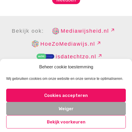
Bekijk ook:
Mediawijsheid.nl
HoeZoMediawijs.nl
isdatechtzo.nl
Beheer cookie toestemming
Wij gebruiken cookies om onze website en onze service te optimaliseren.
COPYRIGHT
DISCLAIMER
PRIVACY
PERS
Cookies accepteren
CONTACT
COOKIES BEHEREN
Weiger
Bekijk voorkeuren