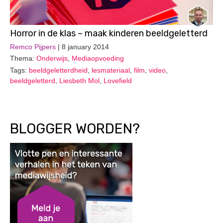
Horror in de klas – maak kinderen beeldgeletterd
Remco Pijpers
| 8 january 2014
Thema:
Onderwijs
,
Mediaopvoeding
Tags:
beeldgeletterdheid
,
lesmateriaal
,
film
,
video
,
beeldgeletterd
,
Liesbeth Mol
,
Lovefield
BLOGGER WORDEN?