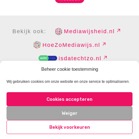
Bekijk ook:
Mediawijsheid.nl
HoeZoMediawijs.nl
isdatechtzo.nl
Beheer cookie toestemming
Wij gebruiken cookies om onze website en onze service te optimaliseren.
COPYRIGHT
DISCLAIMER
PRIVACY
PERS
Cookies accepteren
CONTACT
COOKIES BEHEREN
Weiger
Bekijk voorkeuren