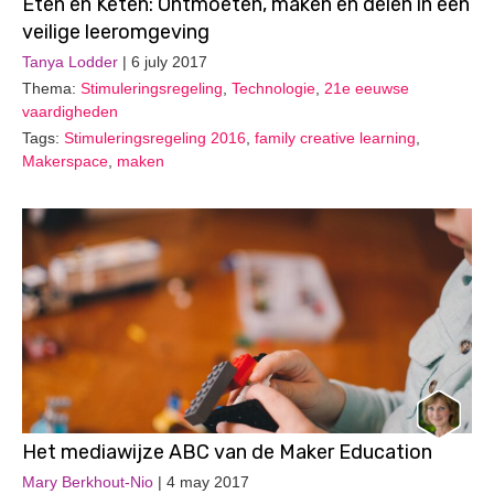
Eten en Keten: Ontmoeten, maken en delen in een
veilige leeromgeving
Tanya Lodder
| 6 july 2017
Thema:
Stimuleringsregeling
,
Technologie
,
21e eeuwse
vaardigheden
Tags:
Stimuleringsregeling 2016
,
family creative learning
,
Makerspace
,
maken
Het mediawijze ABC van de Maker Education
Mary Berkhout-Nio
| 4 may 2017