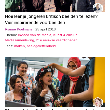
Hoe leer je jongeren kritisch beelden te lezen?
Vier inspirerende voorbeelden
Rianne Koelmans
| 25 april 2018
Thema:
Invloed van de media
,
Kunst & cultuur
,
Mediasamenleving
,
21e eeuwse vaardigheden
Tags:
maken
,
beeldgeletterdheid