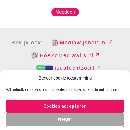
Meedoen
Bekijk ook:
Mediawijsheid.nl
HoeZoMediawijs.nl
isdatechtzo.nl
Beheer cookie toestemming
Wij gebruiken cookies om onze website en onze service te optimaliseren.
COPYRIGHT
DISCLAIMER
PRIVACY
PERS
Cookies accepteren
CONTACT
COOKIES BEHEREN
Weiger