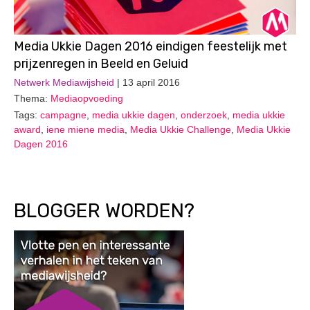
Media Ukkie Dagen 2016 eindigen feestelijk met
prijzenregen in Beeld en Geluid
Netwerk Mediawijsheid
| 13 april 2016
Thema:
Mediaopvoeding
Tags:
campagne
,
media ukkie dagen
,
onderzoek
,
media ukkie
award
,
iene miene media
,
Media Ukkie Challenge
,
Media Ukkie
Dagen 2016
BLOGGER WORDEN?