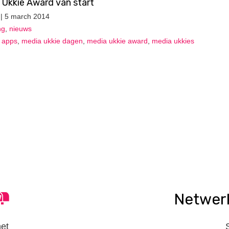
a Ukkie Award van start
| 5 march 2014
ng
,
nieuws
,
apps
,
media ukkie dagen
,
media ukkie award
,
media ukkies
Netwer
het