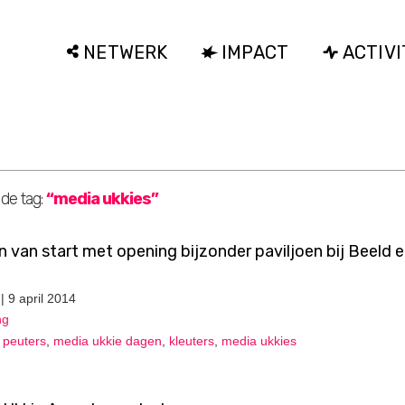
NETWERK
IMPACT
ACTIVI
 de tag:
“media ukkies”
 van start met opening bijzonder paviljoen bij Beeld 
| 9 april 2014
ng
,
peuters
,
media ukkie dagen
,
kleuters
,
media ukkies