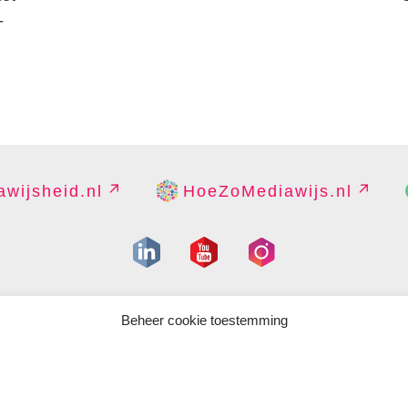
-
wijsheid.nl
HoeZoMediawijs.nl
IGHT
DISCLAIMER
PRIVACY
PERS
CONTACT
COOKIES B
Beheer cookie toestemming